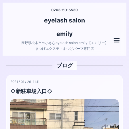
0263-50-5539
eyelash salon
emily
メニ
長野県松本市の小さなeyelash salon emily【エミリー】
まつげエクステ・まつげパーマ専門店
ブログ
2021
/
01
/
26 11:11
◇新駐車場入口◇