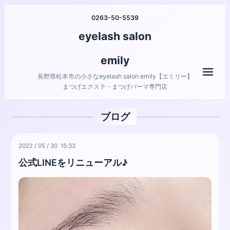
0263-50-5539
eyelash salon
emily
メニ
長野県松本市の小さなeyelash salon emily【エミリー】
まつげエクステ・まつげパーマ専門店
ブログ
2022
/
05
/
30 15:33
公式LINEをリニューアル♪