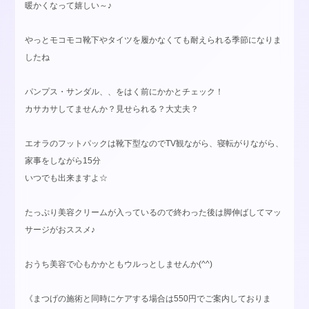
暖かくなって嬉しい～♪
やっとモコモコ靴下やタイツを履かなくても耐えられる季節になりま
したね
パンプス・サンダル、、をはく前にかかとチェック！
カサカサしてませんか？見せられる？大丈夫？
エオラのフットパックは靴下型なのでTV観ながら、寝転がりながら、
家事をしながら15分
いつでも出来ますよ☆
たっぷり美容クリームが入っているので終わった後は脚伸ばしてマッ
サージがおススメ♪
おうち美容で心もかかともウルっとしませんか(^^)
《まつげの施術と同時にケアする場合は550円でご案内しておりま