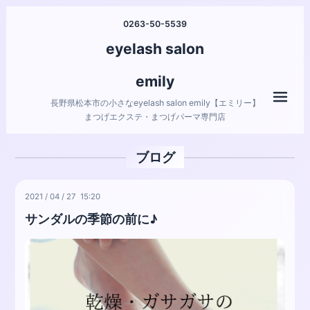
0263-50-5539
eyelash salon
emily
メニ
長野県松本市の小さなeyelash salon emily【エミリー】
まつげエクステ・まつげパーマ専門店
ブログ
2021
/
04
/
27 15:20
サンダルの季節の前に♪