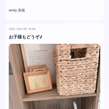
emily 長嶺
2021
/
04
/
05 15:34
お子様もどうぞ♪